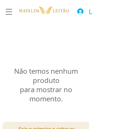
Login
Não temos nenhum
produto
para mostrar no
momento.
Seja a primeira a saber as