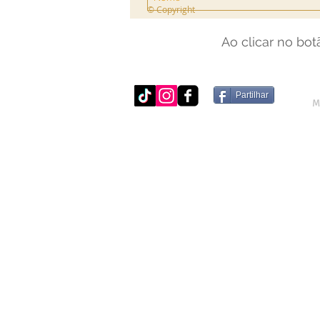
© Copyright
Ao clicar no bo
Partilhar
M