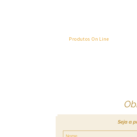
Produtos On Line
Obr
Seja a p