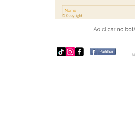
© Copyright
Ao clicar no bo
Partilhar
M